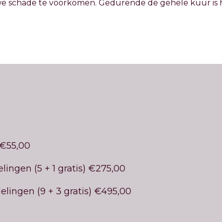
e schade te voorkomen. Gedurende de gehele kuur is h
 €55,00
ngen (5 + 1 gratis) €275,00
ingen (9 + 3 gratis) €495,00