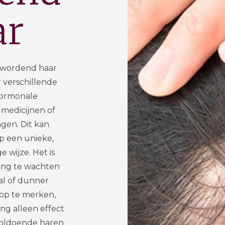
ar
 wordend haar
 verschillende
hormonale
 medicijnen of
gen. Dit kan
 een unieke,
e wijze. Het is
lang te wachten
al of dunner
op te merken,
ng alleen effect
voldoende haren