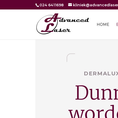
024 6411698
kliniek@advancedlaser
HOME
DERMALUX
Dun
word