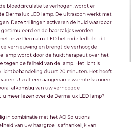
 de bloedcirculatie te verhogen, wordt er
de Dermalux LED lamp. De ultrasoon werkt met
ngen. Deze trillingen activeren de huid waardoor
 gestimuleerd en de haarzakjes worden
met onze Dermalux LED het rode ledlicht, dit
 de celvernieuwing en brengt de verhoogde
 De lamp wordt door de huidtherapeut over het
je tegen de felheid van de lamp. Het licht is
De lichtbehandeling duurt 20 minuten. Het heeft
s ervaren. U zult een aangename warmte kunnen
s vooral afkomstig van uw verhoogde
ilt u meer lezen over de Dermalux LED lamp?
ig in combinatie met het AQ Solutions
heid van uw haargroei is afhankelijk van